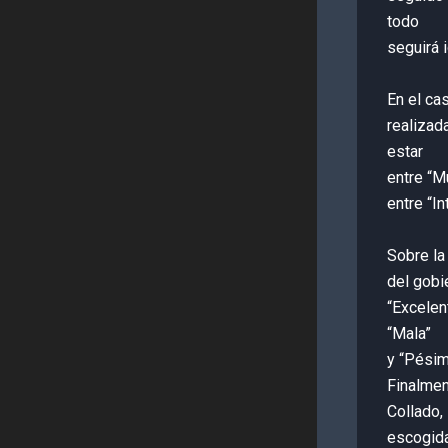
todo
seguirá i
En el ca
realizad
estar
entre “M
entre “In
Sobre la
del gobi
“Excelen
“Mala”
y “Pésim
Finalmen
Collado,
escogid