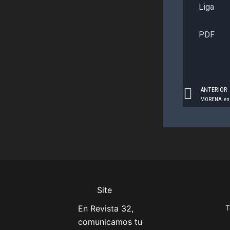
Liga
PDF
Prev
ANTERIOR
MORENA en c
Site
En Revista 32,
T
comunicamos tu