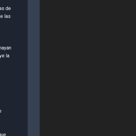
ias de
e las
 hayan
ye la
e
que