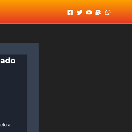
lado
cto a