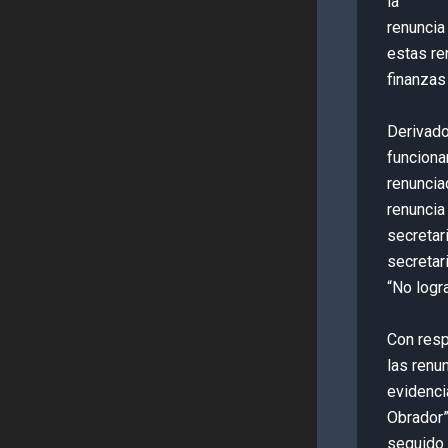
la
renuncia
estas re
finanzas
Derivado
funciona
renuncia
renuncia
secretar
secretar
“No logr
Con resp
las renu
evidenci
Obrador”
seguido 