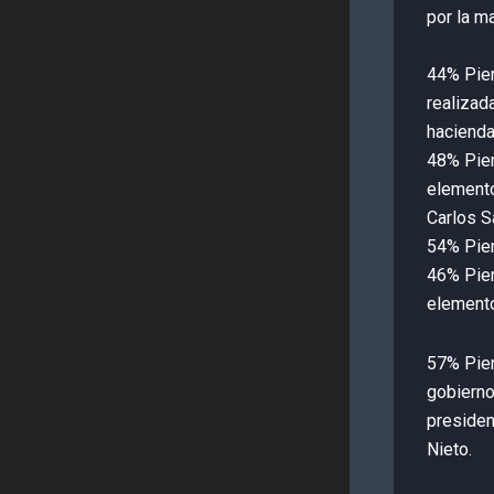
por la m
44% Pien
realizad
hacienda
48% Pien
elemento
Carlos Sa
54% Pien
46% Pien
elemento
57% Pie
gobierno
preside
Nieto.