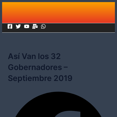
Ir
al
contenido
Así Van los 32
Gobernadores –
Septiembre 2019