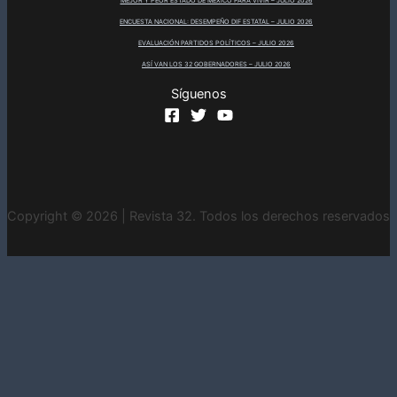
MEJOR Y PEOR ESTADO DE MÉXICO PARA VIVIR – JULIO 2026
ENCUESTA NACIONAL: DESEMPEÑO DIF ESTATAL – JULIO 2026
EVALUACIÓN PARTIDOS POLÍTICOS – JULIO 2026
ASÍ VAN LOS 32 GOBERNADORES – JULIO 2026
Síguenos
Copyright © 2026 | Revista 32. Todos los derechos reservados
INICIO