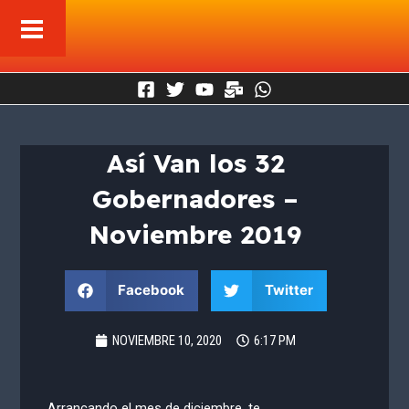
Ir
al
contenido
Así Van los 32
Gobernadores –
Noviembre 2019
Facebook
Twitter
NOVIEMBRE 10, 2020
6:17 PM
Arrancando el mes de diciembre, te