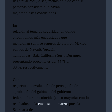
llega ni al 25%, o sea, menos de 3 de cada 10
personas considera que hayan
mejorado estas condiciones.
En
relación al tema de seguridad, en donde
encontramos más encuestados que
mencionan sentirse seguros de vivir en México,
son los de Nayarit, Yucatán,
Tamaulipas, Baja California Sur y Durango,
presentando porcentajes del 44 % al
33 %, respectivamente.
Con
respecto a la evaluación de percepción de
aprobación del gabinete del gobierno
federal, el orden coincide (en su mayoría) con los
resultados de la
encuesta de marzo
, pues la
Secretaria de