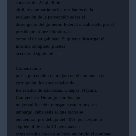
sociales del 27 al 29 de
abril, te compartimos los resultados de la
evaluación de la percepción sobre el
desempeño del gobierno federal, encabezado por el
presidente López Obrador, así
como el de su gabinete. Si quieres descargar el
informe completo, puedes
acceder al siguiente
enlace
.
Comenzando
por la percepción de mejora en el combate a la
corrupción, los encuestados de
los estados de Zacatecas, Chiapas, Nayarit,
Campeche y Durango, son los que
mejor calificación otorgan a este rubro, sin
embargo, cabe señalar que todos se
encuentran por debajo del 40%, por lo que ni
siquiera 4 de cada 10 personas en
estos estados creen que haya mejorado el combate