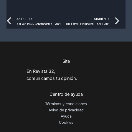
Prev
Ne
ANTERIOR
SIGUIENTE
Así Van los 32 Gobernadores – Abril 2019
DIF Estatal Evaluación – Abril 2019
Site
En Revista 32,
comunicamos tu opinión.
Centro de ayuda
Términos y condiciones
Aviso de privacidad
Ayuda
Cookies