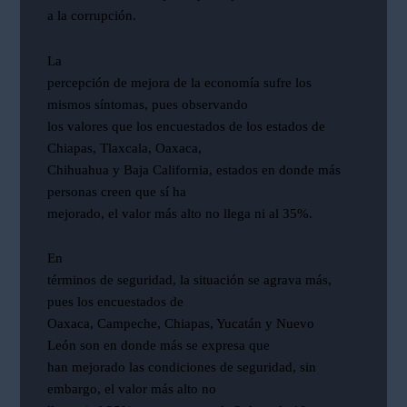
a la corrupción.
La
percepción de mejora de la economía sufre los
mismos síntomas, pues observando
los valores que los encuestados de los estados de
Chiapas, Tlaxcala, Oaxaca,
Chihuahua y Baja California, estados en donde más
personas creen que sí ha
mejorado, el valor más alto no llega ni al 35%.
En
términos de seguridad, la situación se agrava más,
pues los encuestados de
Oaxaca, Campeche, Chiapas, Yucatán y Nuevo
León son en donde más se expresa que
han mejorado las condiciones de seguridad, sin
embargo, el valor más alto no