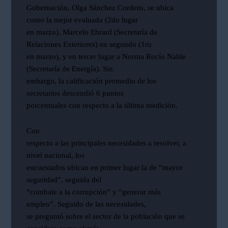
Gobernación, Olga Sánchez Cordero, se ubica
como la mejor evaluada (2do lugar
en marzo), Marcelo Ebrard (Secretaría de
Relaciones Exteriores) en segundo (1ro
en marzo), y en tercer lugar a Norma Rocío Nahle
(Secretaría de Energía). Sin
embargo, la calificación promedio de los
secretarios descendió 6 puntos
porcentuales con respecto a la última medición.
Con
respecto a las principales necesidades a resolver, a
nivel nacional, los
encuestados ubican en primer lugar la de “mayor
seguridad”, seguida del
“combate a la corrupción” y “generar más
empleo”. Seguido de las necesidades,
se preguntó sobre el sector de la población que se