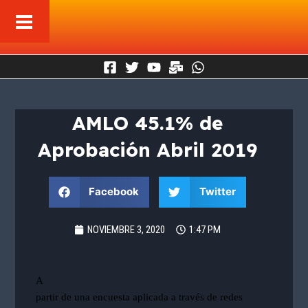
Ir
al
contenido
AMLO 45.1% de
Aprobación Abril 2019
Facebook
Twitter
NOVIEMBRE 3, 2020
1:47 PM
A
partir de una encuesta aplicada a través de redes