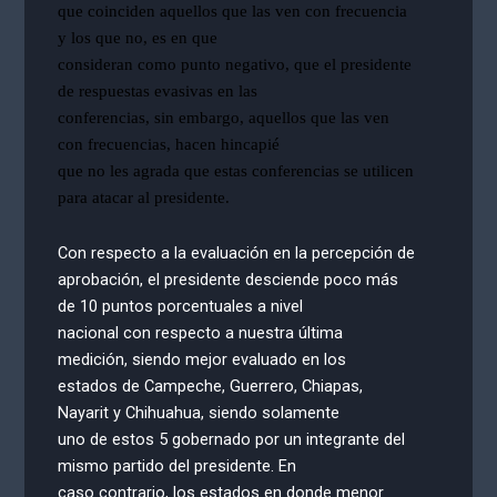
que coinciden aquellos que las ven con frecuencia
y los que no, es en que
consideran como punto negativo, que el presidente
de respuestas evasivas en las
conferencias, sin embargo, aquellos que las ven
con frecuencias, hacen hincapié
que no les agrada que estas conferencias se utilicen
para atacar al presidente.
Con respecto a la evaluación en la percepción de
aprobación, el presidente desciende poco más
de 10 puntos porcentuales a nivel
nacional con respecto a nuestra última
medición, siendo mejor evaluado en los
estados de Campeche, Guerrero, Chiapas,
Nayarit y Chihuahua, siendo solamente
uno de estos 5 gobernado por un integrante del
mismo partido del presidente. En
caso contrario, los estados en donde menor