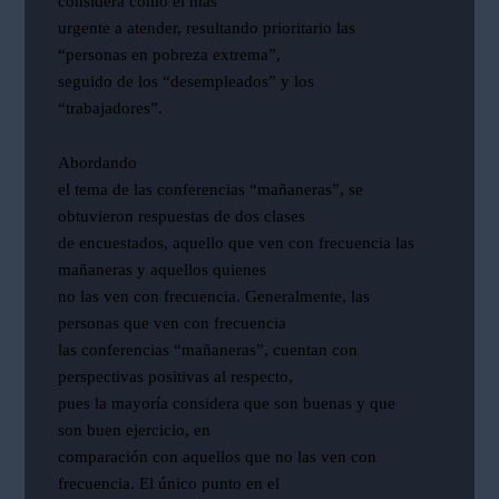
considera como el más
urgente a atender, resultando prioritario las
“personas en pobreza extrema”,
seguido de los “desempleados” y los
“trabajadores”.
Abordando
el tema de las conferencias “mañaneras”, se
obtuvieron respuestas de dos clases
de encuestados, aquello que ven con frecuencia las
mañaneras y aquellos quienes
no las ven con frecuencia. Generalmente, las
personas que ven con frecuencia
las conferencias “mañaneras”, cuentan con
perspectivas positivas al respecto,
pues la mayoría considera que son buenas y que
son buen ejercicio, en
comparación con aquellos que no las ven con
frecuencia. El único punto en el